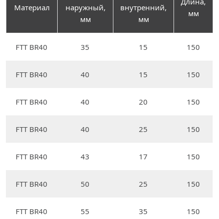
Длина,
Материал
наружный,
внутренний,
мм
мм
мм
FTT BR40
35
15
150
FTT BR40
40
15
150
FTT BR40
40
20
150
FTT BR40
40
25
150
FTT BR40
43
17
150
FTT BR40
50
25
150
FTT BR40
55
35
150