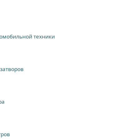
томобильной техники
затворов
ра
тров