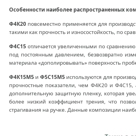
Особенности наиболее распространенных ко
Ф4К20
повсеместно применяется для производст
такими как прочность и износостойкость, по ср
Ф4С15
отличается увеличенными по сравнению 
под постоянным давлением, безвозвратно изме
материала «дополировывать» поверхность пробки
Ф4К15М5
и
Ф5С15М5
используются для произво
прочностные показатели, чем Ф4К20 и Ф4С15,
дополнительную защитную пленку, которая увел
более низкий коэффициент трения, что позво
страгивания на ручке. Данные композиции наиб