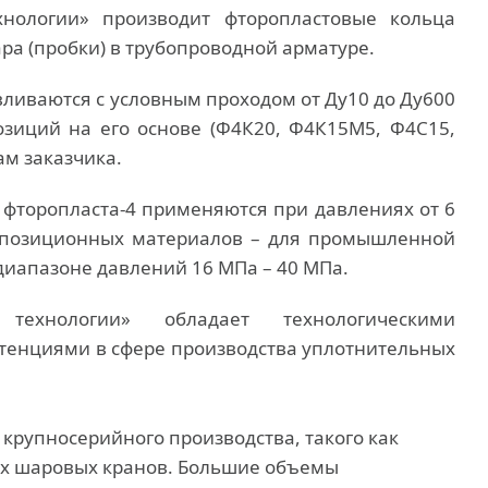
хнологии» производит фторопластовые кольца
ара (пробки) в трубопроводной арматуре.
вливаются с условным проходом от Ду10 до Ду600
озиций на его основе (Ф4К20, Ф4К15М5, Ф4С15,
ам заказчика.
 фторопласта-4 применяются при давлениях от 6
мпозиционных материалов – для промышленной
диапазоне давлений 16 МПа – 40 МПа.
технологии» обладает технологическими
енциями в сфере производства уплотнительных
 крупносерийного производства, такого как
ых шаровых кранов. Большие объемы