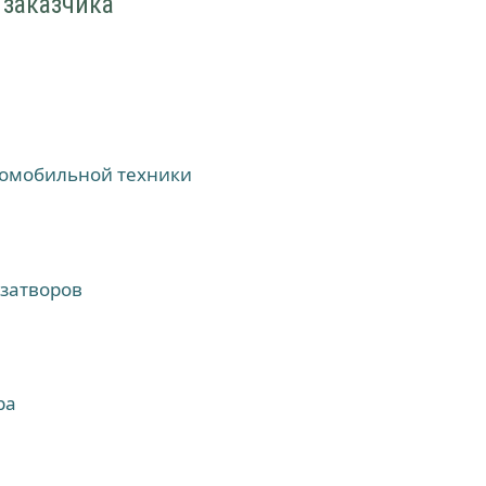
 заказчика
томобильной техники
затворов
ра