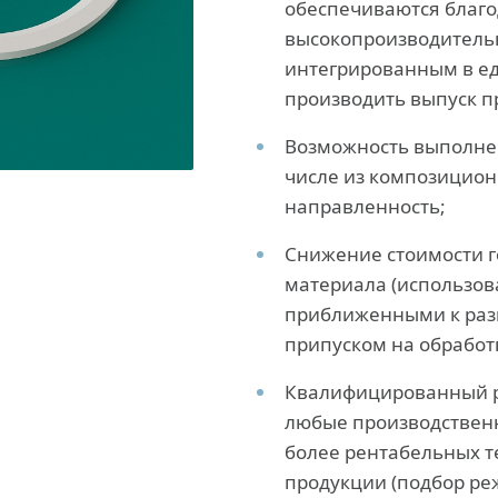
обеспечиваются благо
высокопроизводитель
интегрированным в е
производить выпуск п
Возможность выполнен
числе из композицио
направленность;
Снижение стоимости г
материала (использов
приближенными к раз
припуском на обработк
Квалифицированный р
любые производственн
более рентабельных т
продукции (подбор ре