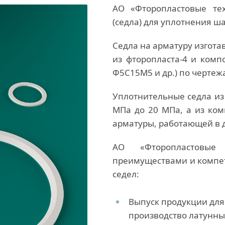
АО «Фторопластовые те
(седла) для уплотнения ш
Седла на арматуру изгота
из фторопласта-4 и комп
Ф5С15М5 и др.) по чертеж
Уплотнительные седла из
МПа до 20 МПа, а из ко
арматуры, работающей в 
АО «Фторопластовые 
преимуществами и компет
седел:
Выпуск продукции для
производство латунн