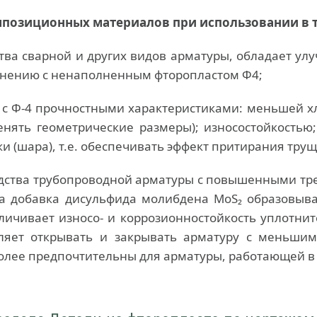
мпозиционных материалов при использовании в 
ва сварной и других видов арматуры, обладает ул
авнению с ненаполненным фторопластом Ф4;
с Ф-4 прочностными характеристиками: меньшей х
нять геометрические размеры); износостойкостью;
 (шара), т.е. обеспечивать эффект притирания трущ
дства трубопроводной арматуры с повышенными тр
 а добавка дисульфида молибдена MoS₂ образовыва
ичивает износо- и коррозионностойкость уплотнит
ляет открывать и закрывать арматуру с меньшим
олее предпочтительны для арматуры, работающей в 