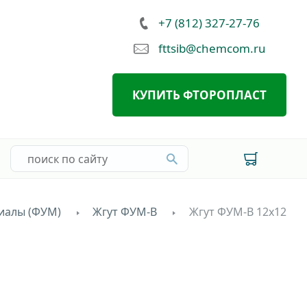
+7 (812) 327-27-76
fttsib@chemcom.ru
КУПИТЬ ФТОРОПЛАСТ
иалы (ФУМ)
Жгут ФУМ-В
Жгут ФУМ-В 12х12