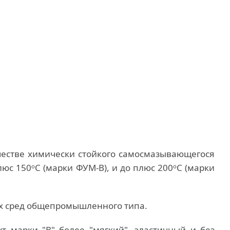
честве химически стойкого самосмазывающегося
люс 150
С (марки ФУМ-В), и до плюс 200
С (марки
о
о
ных сред общепромышленного типа.
т марки "В" более "мягкий", эластичный и без