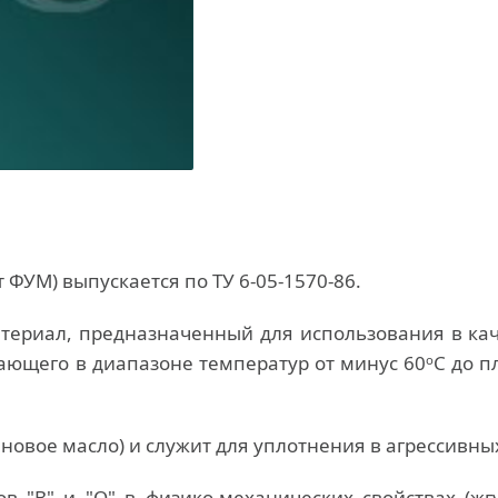
ФУМ) выпускается по ТУ 6-05-1570-86.
териал, предназначенный для использования в ка
ающего в диапазоне температур от минус 60
С до п
о
линовое масло) и служит для уплотнения в агрессив
в "В" и "О" в физико-механических свойствах (жгу