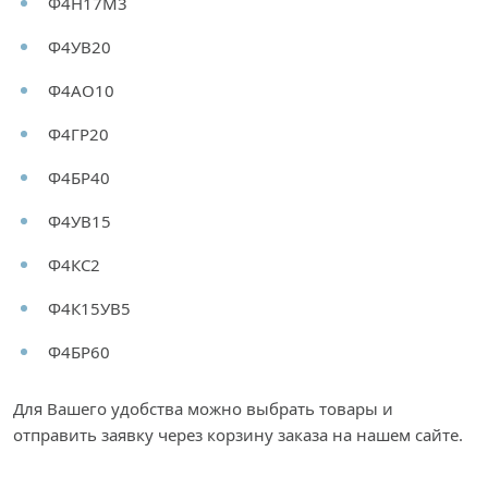
Ф4Н17М3
Ф4УВ20
Ф4АО10
Ф4ГР20
Ф4БР40
Ф4УВ15
Ф4КС2
Ф4К15УВ5
Ф4БР60
Для Вашего удобства можно выбрать товары и
отправить заявку через корзину заказа на нашем сайте.